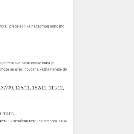
ektora i predsjednika nadzornog odnosno
upotrebljava tvrtku onako kako je
, može se izreći novčana kazna najviše do
37/09, 125/11, 152/11, 111/12,
 registru.
 tvrtku ili skraćenu tvrtku na stranom jeziku