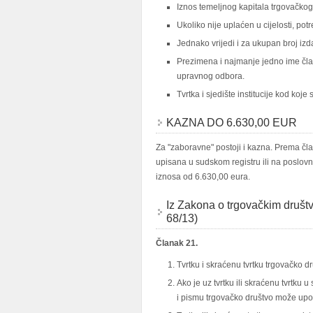
Iznos temeljnog kapitala trgovačkog dr
Ukoliko nije uplaćen u cijelosti, pot
Jednako vrijedi i za ukupan broj izd
Prezimena i najmanje jedno ime čla
upravnog odbora.
Tvrtka i sjedište institucije kod koje 
KAZNA DO 6.630,00 EUR
Za "zaboravne" postoji i kazna. Prema čl
upisana u sudskom registru ili na poslov
iznosa od 6.630,00 eura.
Iz Zakona o trgovačkim društv
68/13)
Članak 21.
Tvrtku i skraćenu tvrtku trgovačko d
Ako je uz tvrtku ili skraćenu tvrtku u
i pismu trgovačko društvo može upot