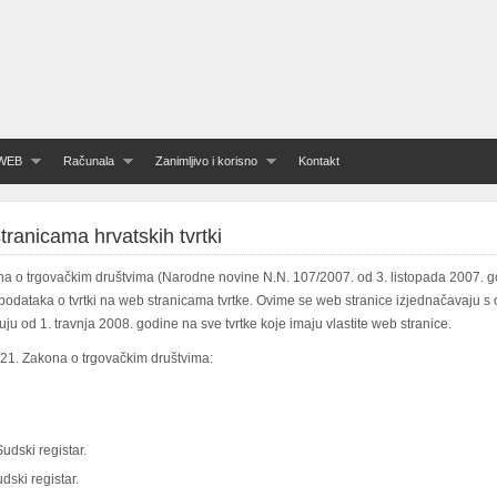
WEB
Računala
Zanimljivo i korisno
Kontakt
ranicama hrvatskih tvrtki
o trgovačkim društvima (Narodne novine N.N. 107/2007. od 3. listopada 2007. go
odataka o tvrtki na web stranicama tvrtke. Ovime se web stranice izjednačavaju s o
uju od 1. travnja 2008. godine na sve tvrtke koje imaju vlastite web stranice.
 21. Zakona o trgovačkim društvima:
udski registar.
dski registar.