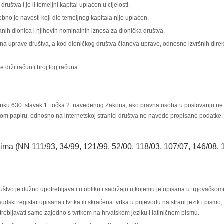
uštva i je li temeljni kapital uplaćen u cijelosti.
rebno je navesti koji dio temeljnog kapitala nije uplaćen.
anih dionica i njihovih nominalnih iznosa za dionička društva.
na uprave društva, a kod dioničkog društva članova uprave, odnosno izvršnih dir
se drži račun i broj tog računa.
anku 630. stavak 1. točka 2. navedenog Zakona, ako pravna osoba u poslovanju ne 
nom papiru, odnosno na internetskoj stranici društva ne navede propisane podatke
ima (NN 111/93, 34/99, 121/99, 52/00, 118/03, 107/07, 146/08, 1
ruštvo je dužno upotrebljavati u obliku i sadržaju u kojemu je upisana u trgovačkome
 sudski registar upisana i tvrtka ili skraćena tvrtka u prijevodu na strani jezik i pismo,
rebljavati samo zajedno s tvrtkom na hrvatskom jeziku i latiničnom pismu.