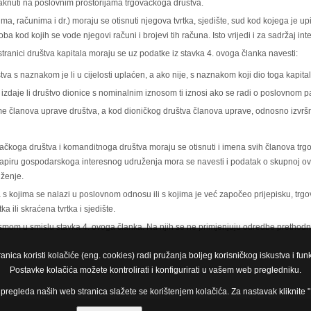
staknuti na poslovnim prostorijama trgovačkoga društva.
, računima i dr.) moraju se otisnuti njegova tvrtka, sjedište, sud kod kojega je upis
oba kod kojih se vode njegovi računi i brojevi tih računa. Isto vrijedi i za sadržaj in
tranici društva kapitala moraju se uz podatke iz stavka 4. ovoga članka navesti:
va s naznakom je li u cijelosti uplaćen, a ako nije, s naznakom koji dio toga kapital
 izdaje li društvo dionice s nominalnim iznosom ti iznosi ako se radi o poslovnom p
e članova uprave društva, a kod dioničkog društva članova uprave, odnosno izvršn
čkoga društva i komanditnoga društva moraju se otisnuti i imena svih članova tr
piru gospodarskoga interesnog udruženja mora se navesti i podatak o skupnoj ovla
uženje.
kojima se nalazi u poslovnom odnosu ili s kojima je već započeo prijepisku, trgo
a ili skraćena tvrtka i sjedište.
mom u smislu stavka 4. ovoga članka. Na njih se ne primjenjuju odredbe prethod
nica koristi kolačiće (eng. cookies) radi pružanja boljeg korisničkog iskustva i fun
Postavke kolačića možete kontrolirati i konfigurirati u vašem web pregledniku.
regleda naših web stranica slažete se korištenjem kolačića. Za nastavak kliknite 