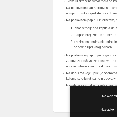
Tvrtka ili skraćena tvrtka mora se i
Na poslovnom papiru trgovca (pismima
učinjeno, tvrtka i sjedište pravnih os
Na poslovnom papiru i internetskoj s
iznos temeljnoga kapitala društ
ukupan broj izdanih dionica, a
prezimena i najmanje jedno im
odnosno upravnog odbora.
Na poslovnom papiru javnoga trgova
za obveze društva. Na poslovnom pa
uprave ovlašteni tako zastupati udr
Na dopisima koje upućuje osobama s 
kojemu su otisnuti samo njegova tvrtk
Narudžbe se smatraju poslovnim pis
Ova web stra
Nastavkom p