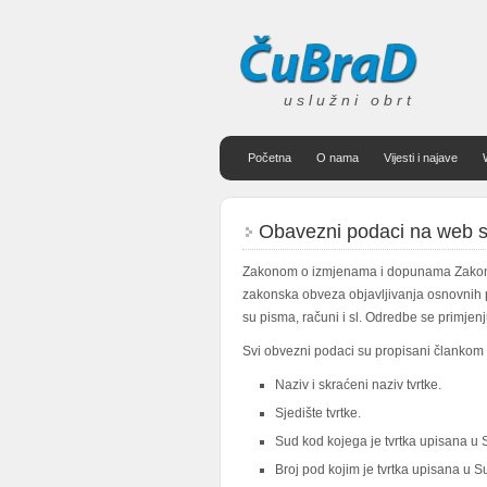
uslužni obrt
Početna
O nama
Vijesti i najave
Obavezni podaci na web st
Zakonom o izmjenama i dopunama Zakona 
zakonska obveza objavljivanja osnovnih p
su pisma, računi i sl. Odredbe se primjenj
Svi obvezni podaci su propisani člankom
Naziv i skraćeni naziv tvrtke.
Sjedište tvrtke.
Sud kod kojega je tvrtka upisana u S
Broj pod kojim je tvrtka upisana u Su