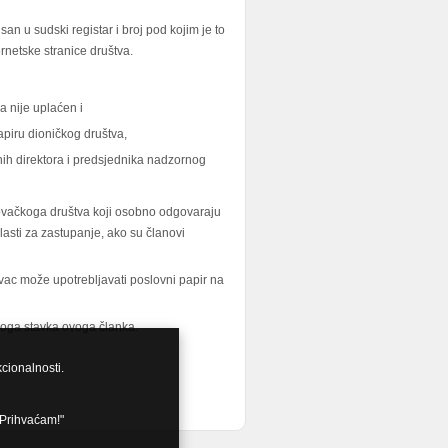
an u sudski registar i broj pod kojim je to
ternetske stranice društva.
a nije uplaćen i
apiru dioničkog društva,
ih direktora i predsjednika nadzornog
govačkoga društva koji osobno odgovaraju
sti za zastupanje, ako su članovi
vac može upotrebljavati poslovni papir na
noga stavka ovoga članka.
kcionalnosti.
"Prihvaćam!"